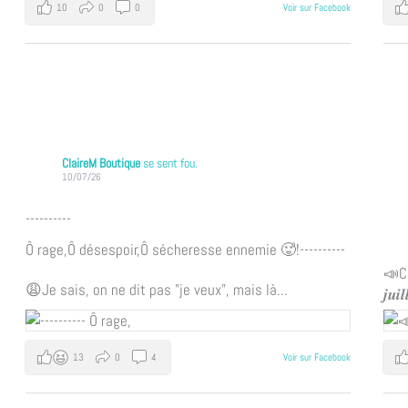
10
0
0
Voir sur Facebook
ClaireM Boutique
se sent fou.
10/07/26
----------
Ô rage,
Ô désespoir,
Ô sécheresse ennemie 🥵!
----------
📣Cl
😩Je sais, on ne dit pas "je veux", mais là...
𝒋𝒖𝒊
13
0
4
Voir sur Facebook