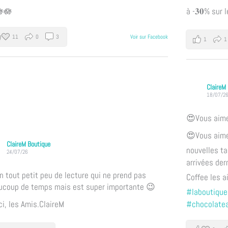
🪷
à -𝟑𝟎% sur 
11
0
3
Voir sur Facebook
1
1
ClaireM
18/07/2
😍Vous aime
😍Vous aime
ClaireM Boutique
nouvelles t
24/07/26
arrivées der
 tout petit peu de lecture qui ne prend pas
Coffee les 
ucoup de temps mais est super importante 😉
#laboutiqueo
i, les Amis.
ClaireM
#chocolatea