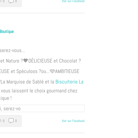
0
0
Voir sur Facebook
 Boutique
6
serez-vous...
t Nature ?
🧡DÉLICIEUSE et Chocolat ?
USE et Spéculoos ?
ou...
🩵AMBITIEUSE
?
La Marquise de Sablé et la
Biscuiterie La
vous laissent le choix gourmand chez
ique !
0
0
Voir sur Facebook