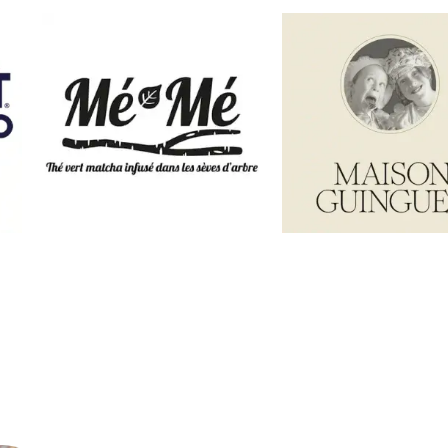
n endroit chaleureux
 dans un cadre dédié au café et au thé."