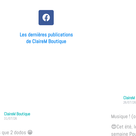
F
a
c
Les dernières publications
e
de ClaireM Boutique
b
o
o
k
ClaireM
26/07/26
ClaireM Boutique
Musique ! (o
31/07/26
😍Cet été, l
s que 2 dodos 😁
semaine
Pou