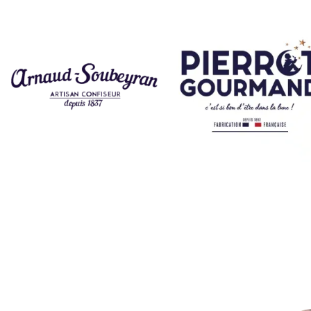
"J'ai voulu créer u
où chacun pourrait venir se ressourcer