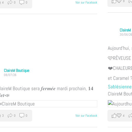
9
4
0
0
Voir sur Facebook
ClaireM
30/06/2
Aujourd'hui, 
🩷RÊVEUSE e
❤️CHALEURE
ClaireM Boutique
08/07/26
et Caramel 
Sablésienne
aireM Boutique sera 𝒇𝒆𝒓𝒎𝒆́𝒆 mardi prochain, 𝟏𝟒
ClaireM Bout
𝒍𝒆𝒕📣
3
0
0
4
Voir sur Facebook