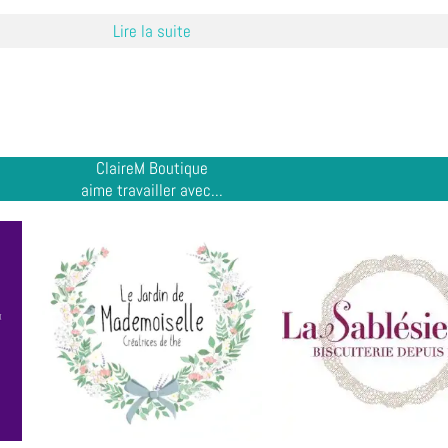
Lire la suite
ClaireM Boutique
aime travailler avec...