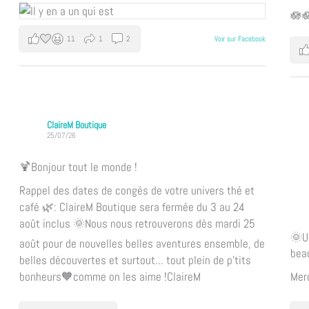
🪷
11
1
2
Voir sur Facebook
ClaireM Boutique
25/07/26
🍹Bonjour tout le monde !
Rappel des dates de congés de votre univers thé et
café 🌿: ClaireM Boutique sera fermée du 3 au 24
août inclus 🌞
Nous nous retrouverons dès mardi 25
🌞Un
août pour de nouvelles belles aventures ensemble, de
bea
belles découvertes et surtout... tout plein de p'tits
bonheurs🧡comme on les aime !
ClaireM
Merc