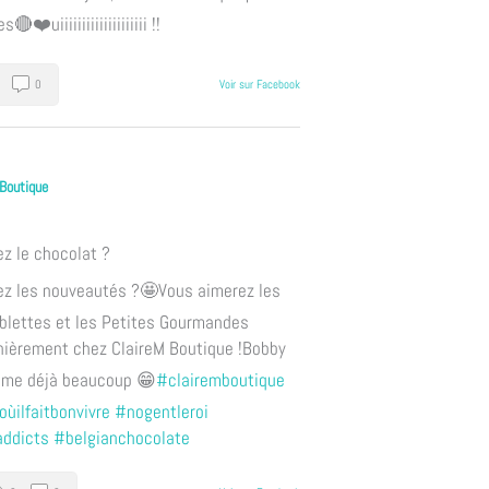
les🔴
❤️uiiiiiiiiiiiiiiiiiiii !!
0
Voir sur Facebook
 Boutique
6
z le chocolat ?
z les nouveautés ?
🤩Vous aimerez les
ablettes et les Petites Gourmandes
nièrement chez ClaireM Boutique !
Bobby
aime déjà beaucoup 😁
#clairemboutique
ùilfaitbonvivre
#nogentleroi
ddicts
#belgianchocolate