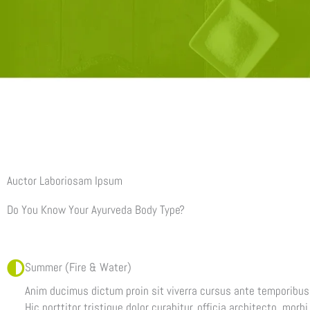
Auctor Laboriosam Ipsum
Do You Know Your Ayurveda Body Type?
Summer (Fire & Water)
Anim ducimus dictum proin sit viverra cursus ante temporibus 
Hic porttitor tristique dolor curabitur, officia architecto, mor