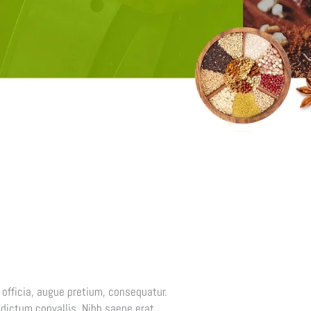
officia, augue pretium, consequatur.
bi dictum convallis. Nibh saepe erat