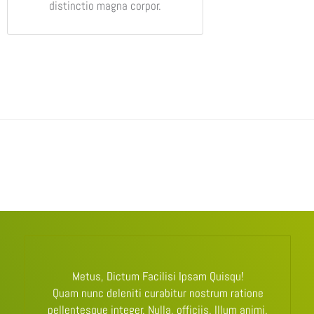
distinctio magna corpor.
Metus, Dictum Facilisi Ipsam Quisqu!
Quam nunc deleniti curabitur nostrum ratione
pellentesque integer. Nulla, officiis. Illum animi.