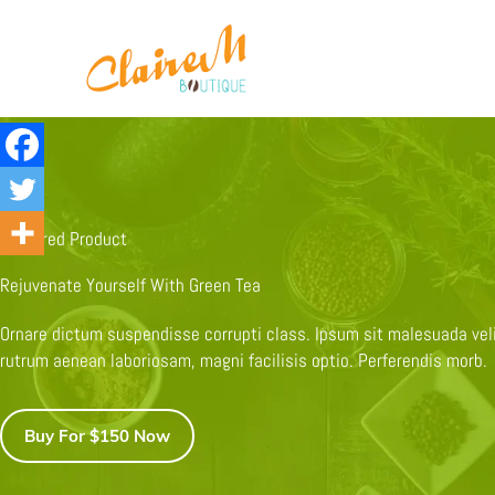
contenu
Aller
principal
au
contenu
Featured Product
Rejuvenate Yourself With Green Tea
Ornare dictum suspendisse corrupti class. Ipsum sit malesuada vel
rutrum aenean laboriosam, magni facilisis optio. Perferendis morb.
Buy For $150 Now