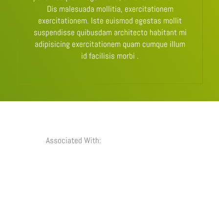
Dis malesuada mollitia, exercitationem
exercitationem. Iste euismod egestas mollit
suspendisse quibusdam architecto habitant mi
adipisicing exercitationem quam cumque illum
id facilisis morbi .
Associated With: