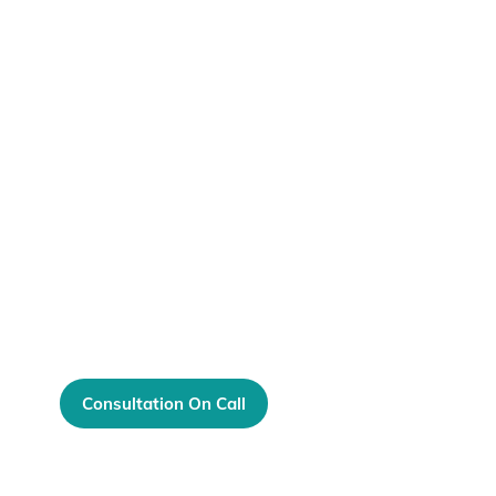
Auct
Get Authenti
Consultation On Call
Book Free App