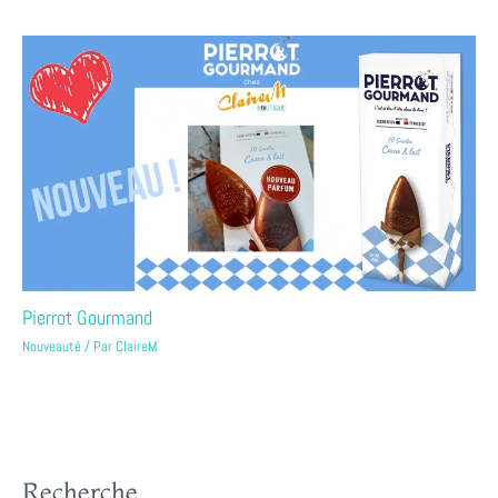
Pierrot Gourmand
Nouveauté
/ Par
ClaireM
Recherche