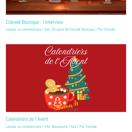
ClaireM Boutique : l’interview
Laisser un commentaire
/
Info
,
On parle de ClaireM Boutique
/ Par
ClaireM
Calendriers de l’Avent
Laisser un commentaire
/
Info
,
Nouveauté
,
Thés
/ Par
ClaireM