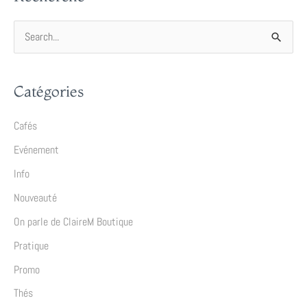
R
e
c
Catégories
h
e
Cafés
r
Evénement
c
Info
h
Nouveauté
e
On parle de ClaireM Boutique
r
Pratique
Promo
:
Thés