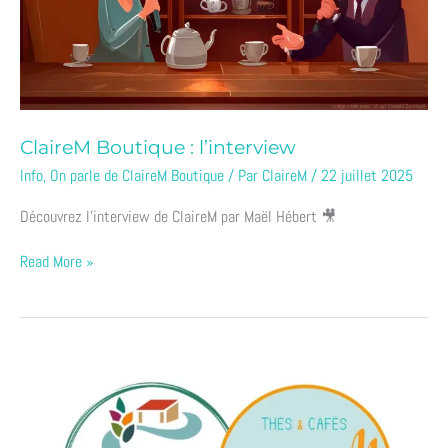
ClaireM Boutique : l’interview
Info
,
On parle de ClaireM Boutique
/ Par
ClaireM
/
22 juillet 2025
Découvrez l’interview de ClaireM par Maël Hébert 🎥
Read More »
Bel
article
sur
le