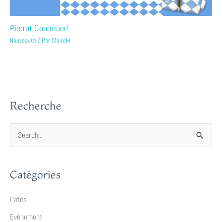
Pierrot Gourmand
Nouveauté
/ Par
ClaireM
Recherche
R
e
c
Catégories
h
e
Cafés
r
Evénement