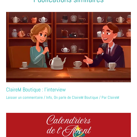
ClaireM Boutique : l’interview
Laisser un commentaire
/
Info
,
On parle de ClaireM Boutique
/ Par
ClaireM