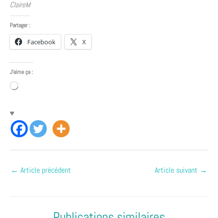
ClaireM
Partager :
Facebook
X
J’aime ça :
Chargement…
♥
←
Article précédent
Article suivant
→
Publications similaires