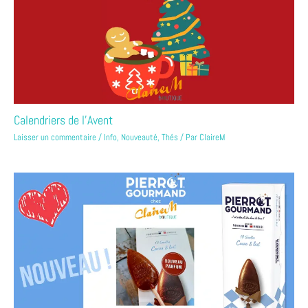
Calendriers de l’Avent
Laisser un commentaire
/
Info
,
Nouveauté
,
Thés
/ Par
ClaireM