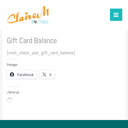
contenu
Aller
principal
au
contenu
Gift Card Balance
[mwb_check_your_gift_card_balance]
Partager :
Facebook
X
J’aime ça :
Chargement…