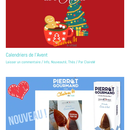
Calendriers de l’Avent
Laisser un commentaire
/
Info
,
Nouveauté
,
Thés
/ Par
ClaireM