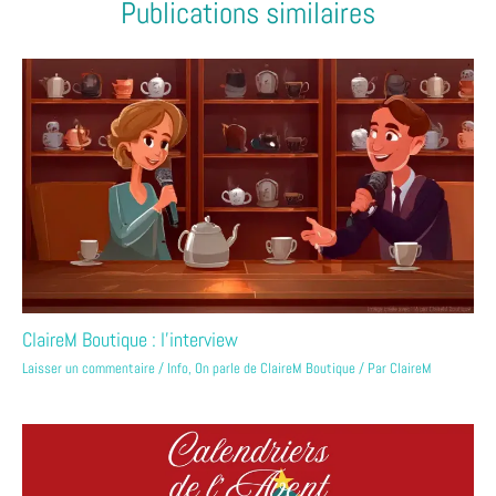
Publications similaires
ClaireM Boutique : l’interview
Laisser un commentaire
/
Info
,
On parle de ClaireM Boutique
/ Par
ClaireM