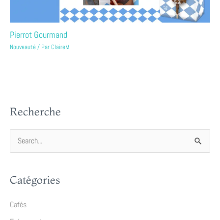
Pierrot Gourmand
Nouveauté
/ Par
ClaireM
Recherche
R
e
c
Catégories
h
e
Cafés
r