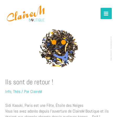
contenu
Aller
principal
au
contenu
Ils sont de retour !
Info
,
Thés
/ Par
ClaireM
Sidi Kaouki, Paris est une Fête, Étoile des Neiges
Vous les avez adorés depuis l’ouverture de ClaireM Boutique et ils
étaient aux abonnés absents depuis quelques temps… Snif !