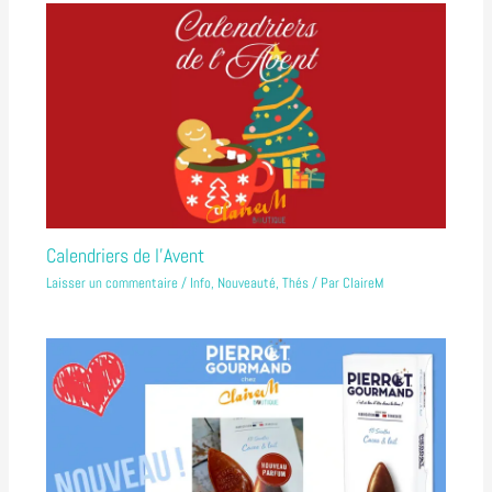
Calendriers de l’Avent
Laisser un commentaire
/
Info
,
Nouveauté
,
Thés
/ Par
ClaireM