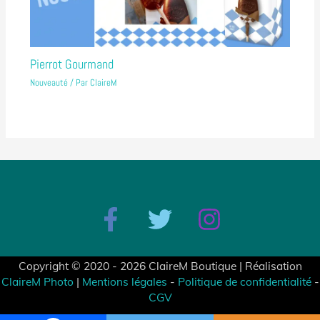
Pierrot Gourmand
Nouveauté
/ Par
ClaireM
Copyright © 2020 - 2026 ClaireM Boutique | Réalisation
ClaireM Photo
|
Mentions légales
-
Politique de confidentialité
-
CGV