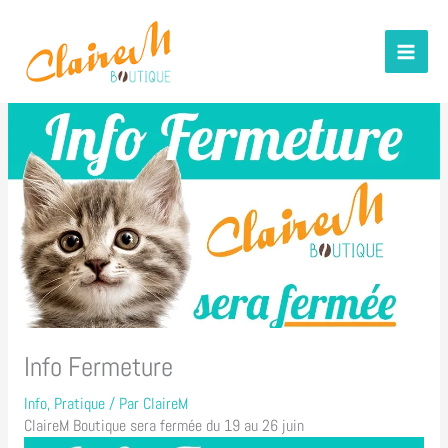
contenu
Aller
principal
au
contenu
Info Fermeture
Info
,
Pratique
/ Par
ClaireM
ClaireM Boutique sera fermée du 19 au 26 juin