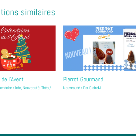
tions similaires
 de l’Avent
Pierrot Gourmand
entaire
/
Info
,
Nouveauté
,
Thés
/
Nouveauté
/ Par
ClaireM