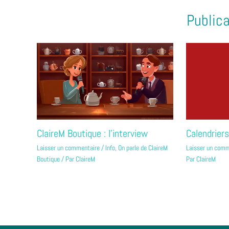
Publica
Calendriers
ClaireM Boutique : l’interview
Laisser un comm
Laisser un commentaire
/
Info
,
On parle de ClaireM
Par
ClaireM
Boutique
/ Par
ClaireM