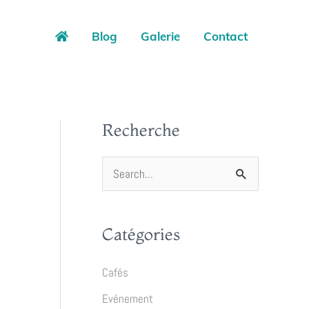
Blog
Galerie
Contact
Recherche
R
e
c
Catégories
h
e
Cafés
r
Evénement