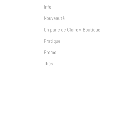
c
Info
h
Nouveauté
e
On parle de ClaireM Boutique
r
Pratique
Promo
:
Thés