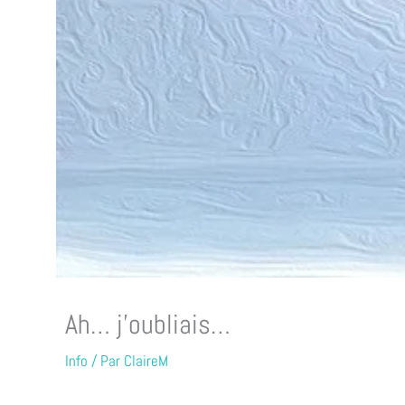
Ah… j’oubliais…
Info
/ Par
ClaireM