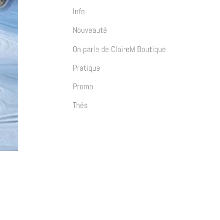
c
Info
h
Nouveauté
e
On parle de ClaireM Boutique
r
Pratique
Promo
:
Thés