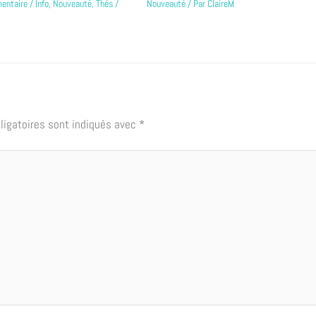
entaire
/
Info
,
Nouveauté
,
Thés
/
Nouveauté
/ Par
ClaireM
ligatoires sont indiqués avec
*