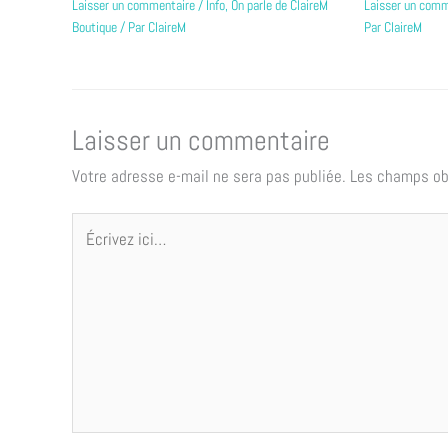
Laisser un comm
Laisser un commentaire
/
Info
,
On parle de ClaireM
Par
ClaireM
Boutique
/ Par
ClaireM
Laisser un commentaire
Votre adresse e-mail ne sera pas publiée.
Les champs ob
Écrivez
ici…