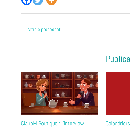
←
Article précédent
Publica
Calendriers
ClaireM Boutique : l’interview