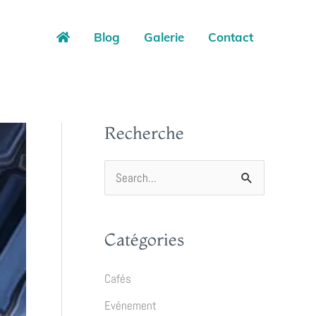
Blog
Galerie
Contact
Recherche
R
e
c
Catégories
h
e
Cafés
r
Evénement