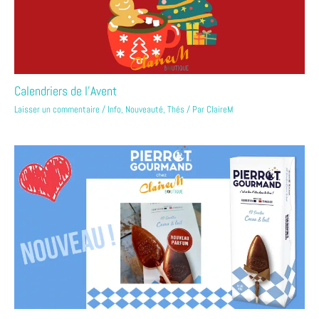
Calendriers de l’Avent
Laisser un commentaire
/
Info
,
Nouveauté
,
Thés
/ Par
ClaireM