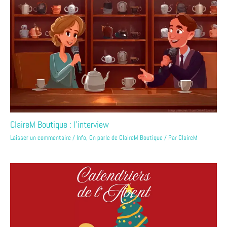
ClaireM Boutique : l’interview
Laisser un commentaire
/
Info
,
On parle de ClaireM Boutique
/ Par
ClaireM