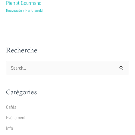
Pierrot Gourmand
Nouveauté
/ Par
ClaireM
Recherche
R
e
c
Catégories
h
e
Cafés
r
Evénement
c
Info
h